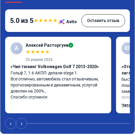
5.0 из 5
★
★
★
★
★
Оставить отзыв
Avito
Алексей Расторгуев
✓
А
Ю
★
★
★
★
★
25 апреля 2024
«Чип тюнинг Volkswagen Golf 7 2013-2020»
«Отклю
Гольф 7, 1.6 АКПП: делали stege 1.

заглу
Все отлично, автомобиль стал отзывчивым, 
быстро
прогнозированным и динамичным, услугой 
лошаде
доволен на 200%

заметил
Спасибо огромное
делало
может 
Читать
‹
›