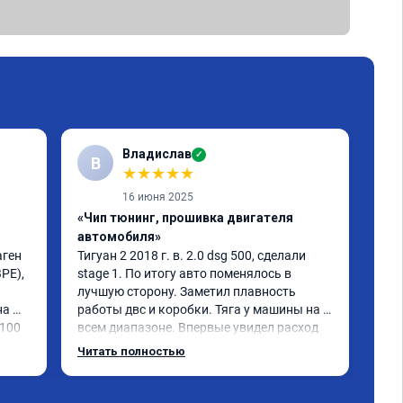
Владислав
✓
В
Е
★
★
★
★
★
16 июня 2025
«Чип тюнинг, прошивка двигателя
«Чи
автомобиля»
дин
ген 
Тигуан 2 2018 г. в. 2.0 dsg 500, сделали 
Ну 
PE), 
stage 1. По итогу авто поменялось в 
обр


лучшую сторону. Заметил плавность 
Sta
а 
работы двс и коробки. Тяга у машины на 
caw
100 
всем диапазоне. Впервые увидел расход 
При
по трассе меньше 8 литров. Сколько 
все
Читать полностью
Чит
добавилось л.с. не совсем понятно, но 
пед
результат поведения авто явно стоит этих 
сам
денег. Знал бы, сделал раньше.
люб