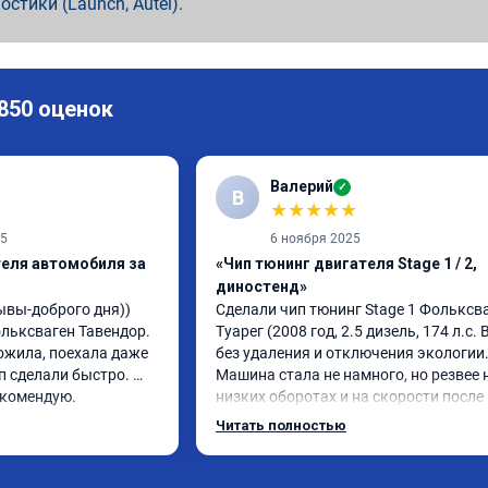
ностики (Launch, Autel).
 850 оценок
Валерий
✓
В
★
★
★
★
★
25
6 ноября 2025
теля автомобиля за
«Чип тюнинг двигателя Stage 1 / 2,
диностенд»
вы-доброго дня)) 
Сделали чип тюнинг Stage 1 Фольксва
ьксваген Тавендор. 
Туарег (2008 год, 2.5 дизель, 174 л.с. B
жила, поехала даже 
без удаления и отключения экологии.
 сделали быстро. 
Машина стала не намного, но резвее н
екомендую.
низких оборотах и на скорости после 
км/ч при обгонах.

Читать полностью
Отклик при нажатии на педаль 
акселератора сократился.

Расход топлива не увеличился.
