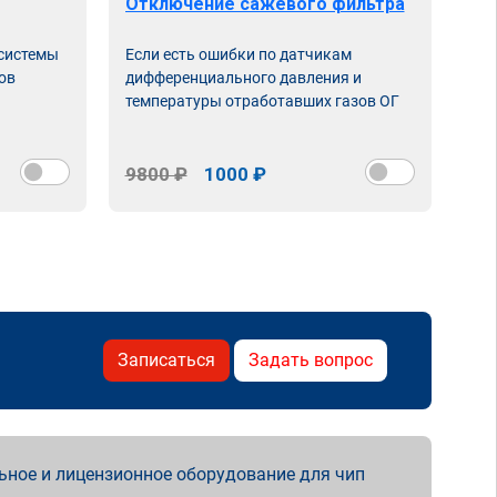
Отключение сажевого фильтра
От
 системы
Если есть ошибки по датчикам
Впу
ов
дифференциального давления и
неи
температуры отработавших газов ОГ
9800 ₽
1000 ₽
98
Записаться
Задать вопрос
ьное и лицензионное оборудование для чип