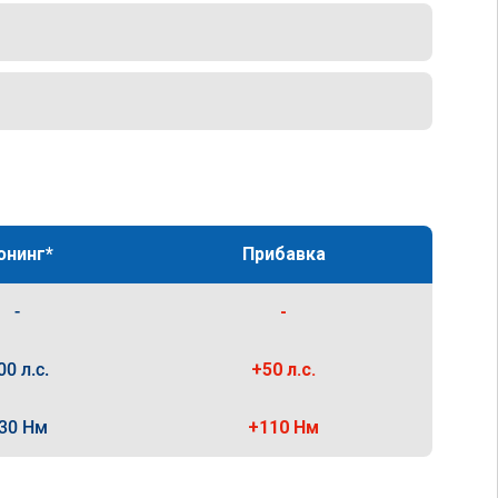
юнинг*
Прибавка
-
-
00 л.с.
+50 л.с.
30 Нм
+110 Нм