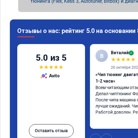
тюнинга (Flex, Kess 3, Autotuner, Bitbox) и диаг
Отзывы о нас: рейтинг 5.0 на основании
Виталий
✓
В
5.0 из 5
★
★
★
★
★
★
★
★
★
★
26 октября 20
«Чип тюнинг двига
Avito
1-2 часа»
Всем читающим отзы
Делал чиптюнинг Фол
После чипа машина о
лучше ожиданий. Чип
Работой доволен. Р
Оставить отзыв