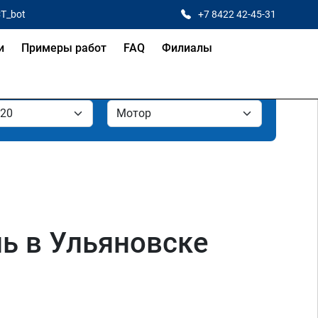
CT_bot
+7 8422 42-45-31
и
Примеры работ
FAQ
Филиалы
ль в Ульяновске