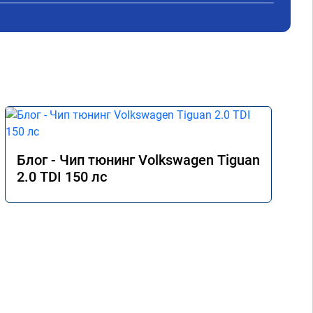
дин
Хоч
под
осо
Пос
Чем
кач
про
Блог - Чип тюнинг Volkswagen Tiguan
2.0 TDI 150 лс