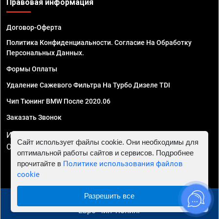
Правовая информация
Договор-Оферта
Политика Конфиденциальности. Согласие На Обработку
Персональных Данных.
Формы Оплаты
Удаление Сажевого Фильтра На Турбо Дизеле TDI
Чип Тюнинг BMW После 2020.06
Заказать Звонок
ИП Смирнов Георгий Павлович. ИНН 781302555843,
Сайт использует файлы cookie. Они необходимы для
ОГРНИП 324470400032610
оптимальной работы сайтов и сервисов. Подробнее
прочитайте в
Политике использования файлов
cookie
Разрешить все
© 2010 - 2026 Чип тюнинг в Ульяновске - Автосервис
"Евро Чип Тюнинг"