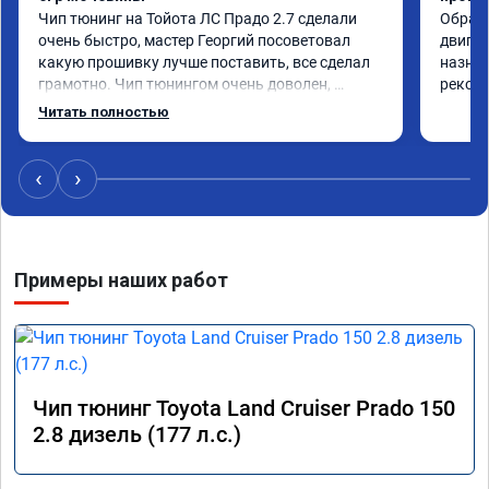
Чип тюнинг на Тойота ЛС Прадо 2.7 сделали 
Обрати
очень быстро, мастер Георгий посоветовал 
двигат
какую прошивку лучше поставить, все сделал 
назнач
грамотно. Чип тюнингом очень доволен, 
рекоме
машина ожила немного, отзыв на педаль газа 
Читать полностью
стал значительно лучше. Такое ощущение, что 
коробка даже стала работать лучше, пропали 
провалы. Расход топлива остался таким же, но 
‹
›
динамика улучшилась. Советую этот сервис 
всем. Спасибо!!!
Примеры наших работ
Чип тюнинг Toyota Land Cruiser Prado 150
2.8 дизель (177 л.с.)