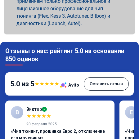
применяем только профессиональное и
лицензионное оборудование для чип
тюнинга (Flex, Kess 3, Autotuner, Bitbox) и
диагностики (Launch, Autel).
Отзывы о нас: рейтинг 5.0 на основании
850 оценок
5.0 из 5
★
★
★
★
★
Оставить отзыв
Avito
Виктор
✓
В
Е
★
★
★
★
★
20 февраля 2025
«Чип тюнинг, прошивка Евро 2, отключение
«Чип 
егр мочевины»
проши