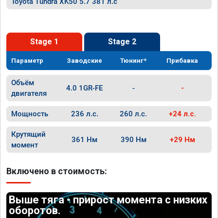
Toyota Tundra XK50 5.7 381 л.с
Stage 1
Stage 2
Параметр
Заводские
Тюнинг*
Прибавка
Объём
4.0 1GR-FE
-
-
двигателя
Мощность
236 л.с.
260 л.с.
+24 л.с.
Крутящий
361 Нм
390 Нм
+29 Нм
момент
Включено в стоимость:
Выше тяга - прирост момента с низких
оборотов.