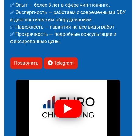
✅ Опыт — более 8 лет в сфере чип-тюнинга.
✅ Экспертность — работаем с современными ЭБУ
и диагностическим оборудованием.
✅ Надежность — гарантия на все виды работ.
✅ Прозрачность — подробные консультации и
фиксированные цены.
Позвонить
Telegram