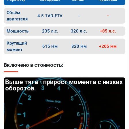
Объём
4.5 1VD-FTV
-
-
двигателя
Мощность
235 л.с.
320 л.с.
+85 л.с.
Крутящий
615 Нм
820 Нм
+205 Нм
момент
Включено в стоимость:
Выше тяга - прирост момента с низких
оборотов.