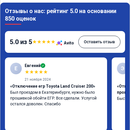
Отзывы о нас: рейтинг 5.0 на основании
850 оценок
5.0 из 5
★
★
★
★
★
Оставить отзыв
Avito
Евгений
✓
Е
Э
★
★
★
★
★
21 ноября 2024
«Отключение егр Toyota Land Cruiser 200»
«Отклю
Был проездом в Екатеринбурге, нужно было 
проши
прошивкой обойти ЕГР. Все сделали. Услугой 
Быстро
остался доволен. Спасибо