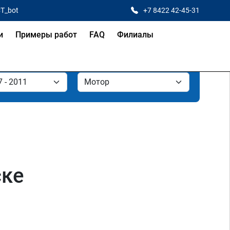
CT_bot
+7 8422 42-45-31
и
Примеры работ
FAQ
Филиалы
ске