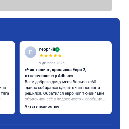
георгий
✓
Г
В
★
★
★
★
★
9 декабря 2025
«Чип тюнинг, прошивка Евро 2,
«Чи
отключение егр Adblue»
1-2
Всем доброго дня,у меня Вольво xc60 
Все
ина 
,давно собирался сделать чип тюнинг и 
Дел
тяга 
решился. Обратился евро чип тюнинг мне 
Пос
 
объяснили всё в подробностях, сообщили 
луч
ного 
сумму записали. Приехал в назначенное 
Раб
Читать полностью
о, с 
время 2.5 часа и готово, разница ощутима 
ую 
, я доволен ,спасибо! дали гарантию и 
сертификат ао11462 ,знают своё дело 
рекомендую 👍