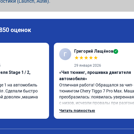
ностики (Launch, Autel).
 850 оценок
Григорий Лащёнов
✓
Г
★
★
★
★
★
5
29 января 2026
ля Stage 1 / 2,
«Чип тюнинг, прошивка двигателя
автомобиля»
e 1 на автомобиль 
Отличная работа! Обращался за чип-
0л .Сделали быстро 
тюнингом Chery Tiggo 7 Pro Max. Маш
ой доволен ,машина 
преобразилась: появилась уверенная 
с низов, исчезли провалы при разгоне.
Расход в спокойном режиме даже нем
Читать полностью
снизился. Все сделали профессиональн
подробной консультацией. Рекоменд
всем, кто сомневается.