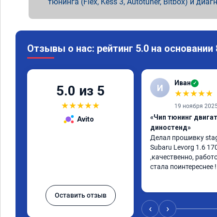
тюнинга (Flex, Kess 3, Autotuner, Bitbox) и диаг
Отзывы о нас: рейтинг 5.0 на основании
Иван
✓
И
5.0 из 5
★
★
★
★
★
★
★
★
★
★
19 ноября 202
«Чип тюнинг двигате
Avito
диностенд»
Делал прошивку stag
Subaru Levorg 1.6 17
,качественно, работ
стала поинтереснее !
Оставить отзыв
‹
›