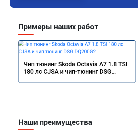
ускорится. Ушли зат
движении от 60 до 1
авто поехало. Был н
ноября 2024. Пишу о
Примеры наших работ
Расход топлива не и
смешанном режиме от 
увеличился в пробках
выполняли в г. Балаш
Чип тюнинг Skoda Octavia A7 1.8 TSI
180 лс CJSA и чип-тюнинг DSG
DQ200G2
Наши преимущества