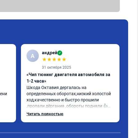
андрей
✓
А
★
★
★
★
★
31 октября 2025
«Чип тюнинг двигателя автомобиля за
«Пр
1-2 часа»
Евр
Шкода Октавия дергалась на 
Все
ени 
определенных оборотах,низкий холостой 
oct
ход,качественно и быстро прошили 
ощу
,пропали дёргания ,обороты подняли 👍
Мал
гому 
прислали сертификат данной 
объ
Читать полностью
Чит
олее 
прошивки.Заплатил как в 
иск
объявлении.Советую✊
мог 
Рек