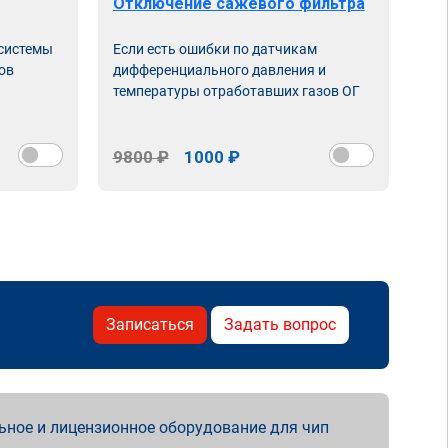
Отключение сажевого фильтра
От
 системы
Если есть ошибки по датчикам
Впу
ов
дифференциального давления и
неи
температуры отработавших газов ОГ
9800 ₽
1000 ₽
98
Записаться
Задать вопрос
ьное и лицензионное оборудование для чип