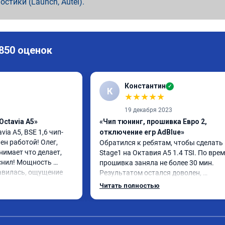
ностики (Launch, Autel).
 850 оценок
Константин
✓
К
★
★
★
★
★
19 декабря 2023
Octavia A5»
«Чип тюнинг, прошивка Евро 2,
via A5, BSE 1,6 чип-
отключение егр AdBlue»
н работой! Олег, 
Обратился к ребятам, чтобы сделать 
имает что делает, 
Stage1 на Октавия А5 1.4 TSI. По врем
снил! Мощность 
прошивка заняла не более 30 мин. 
авилась, ощущение 
Результатом остался доволен, 
 переехал жить на 
автомобиль как будто немного по-дру
Читать полностью
, авто при разгоне 
начал дышать. Подрыв с низов стал б
во, педаль 
интересен. Все грамотно объяснили и 
чувствительно стала 
рассказали.
ние водителя 