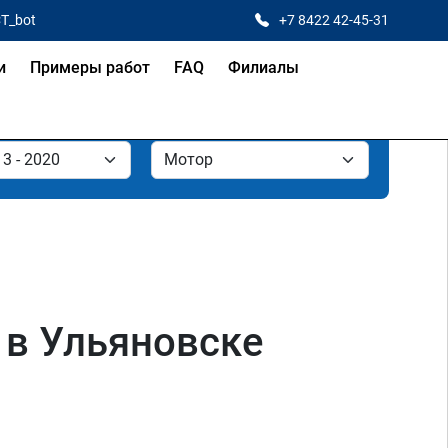
CT_bot
+7 8422 42-45-31
и
Примеры работ
FAQ
Филиалы
ь в Ульяновске