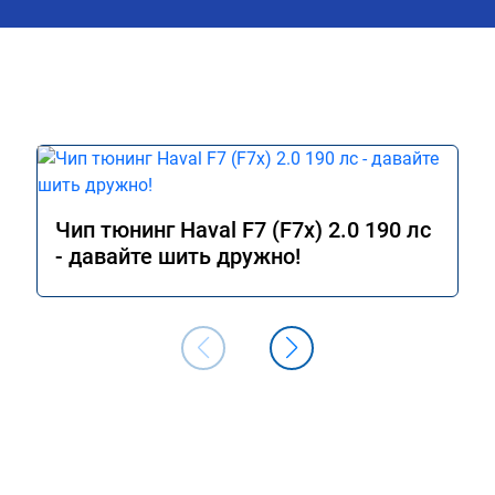
упы при ускорении в 
00 км. Одним словом 
а обслуживании 16 
тзыв 3 декабря 2024. 
зменился при 
7,3 до 8 л, но 
 от 9 до 12. Работы 
иха, ул. Третьяка, 1Б
Чип тюнинг Haval F7 (F7x) 2.0 190 лс
- давайте шить дружно!