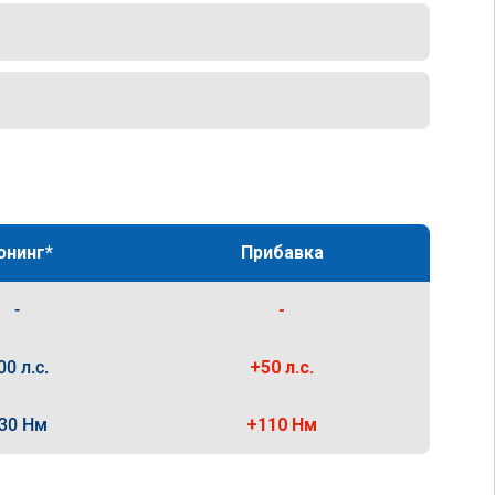
юнинг*
Прибавка
-
-
00 л.с.
+50 л.с.
30 Нм
+110 Нм