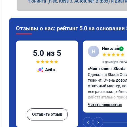
тюнинга (Flex, Kess 3, Autotuner, Bitbox) и диаг
Отзывы о нас: рейтинг 5.0 на основании
Николай
✓
Н
5.0 из 5
★
★
★
★
★
★
★
★
★
★
3 декабря 2024
«Чип тюнинг Skoda 
Avito
Сделал на Skoda Octa
тюнинг! Очень доволе
отличный мастер, пон
все рассказал, объя
действительно приб
что крутящий момент
Читать полностью
более низкие обороты
Оставить отзыв
ведет себя более рез
акселератора более 
‹
›
реагировать на жела