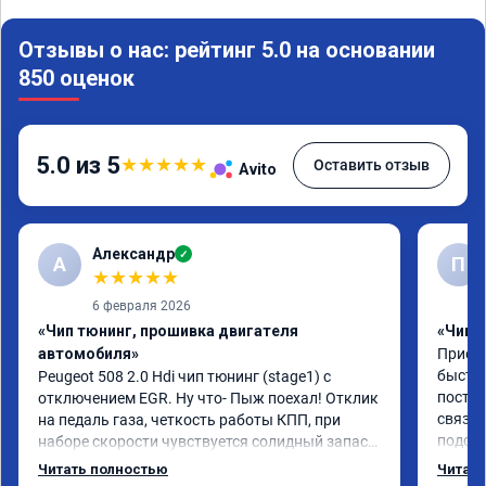
Отзывы о нас: рейтинг 5.0 на основании
850 оценок
5.0 из 5
★
★
★
★
★
Оставить отзыв
Avito
Александр
✓
А
П
★
★
★
★
★
6 февраля 2026
«Чип тюнинг, прошивка двигателя
«Чип 
автомобиля»
Приезж
быстро
Peugeot 508 2.0 Hdi чип тюнинг (stage1) с 
постоя
отключением EGR. Ну что- Пыж поехал! Отклик 
связан
на педаль газа, четкость работы КПП, при 
подска
наборе скорости чувствуется солидный запас 
поступ
мощности. Ребята постарались на совесть, 
Читать полностью
Читать
компан
рекомендую!