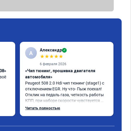
Александр
✓
А
★
★
★
★
★
6 февраля 2026
08»
«Чип тюнинг, прошивка двигателя
«Чи
оё 
автомобиля»
При
все
Peugeot 508 2.0 Hdi чип тюнинг (stage1) с 
из-
отключением EGR. Ну что- Пыж поехал! 
ник
Отклик на педаль газа, четкость работы 
рем
КПП, при наборе скорости чувствуется 
ука
солидный запас мощности. Ребята 
Читать полностью
Чит
рек
постарались на совесть, рекомендую!
сот
сюд