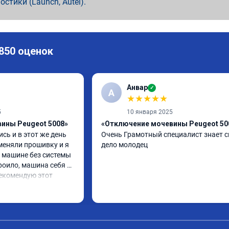
ностики (Launch, Autel).
 850 оценок
Анвар
✓
А
★
★
★
★
★
5
10 января 2025
ины Peugeot 5008»
«Отключение мочевины Peugeot 50
сь и в этот же день 
Очень Грамотный специалист знает св
еняли прошивку и я 
дело молодец
 машине без системы 
роило, машина себя 
екомендую этот 