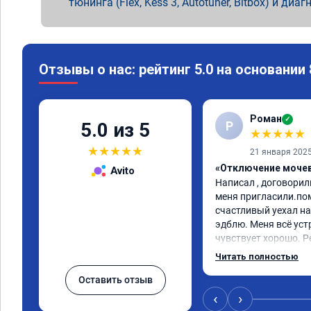
тюнинга (Flex, Kess 3, Autotuner, Bitbox) и диаг
Отзывы о нас: рейтинг 5.0 на основании
Роман
✓
Р
5.0 из 5
★
★
★
★
★
★
★
★
★
★
21 января 202
«Отключение мочев
Avito
Написал , договорили
меня пригласили.пом
счастливый уехал на
эдблю. Меня всё уст
чувствует хорошо. Р
сервис. 👍
Читать полностью
Оставить отзыв
‹
›