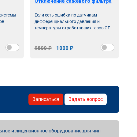
Отключение сажевого фильтра
От
 системы
Если есть ошибки по датчикам
Впу
ов
дифференциального давления и
неи
температуры отработавших газов ОГ
9800 ₽
1000 ₽
98
Записаться
Задать вопрос
ьное и лицензионное оборудование для чип