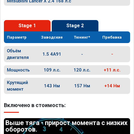
Mitsubishi Lancer X 2.4 168 л.с
Stage 1
Stage 2
Параметр
Заводские
Тюнинг*
Прибавка
Объём
1.5 4A91
-
-
двигателя
Мощность
109 л.с.
120 л.с.
+11 л.с.
Крутящий
143 Нм
157 Нм
+14 Нм
момент
Включено в стоимость:
Выше тяга - прирост момента с низких
оборотов.