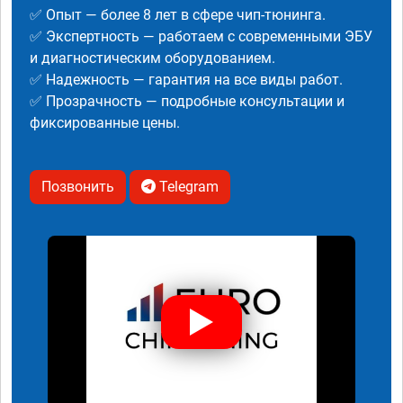
✅ Опыт — более 8 лет в сфере чип-тюнинга.
✅ Экспертность — работаем с современными ЭБУ
и диагностическим оборудованием.
✅ Надежность — гарантия на все виды работ.
✅ Прозрачность — подробные консультации и
фиксированные цены.
Позвонить
Telegram