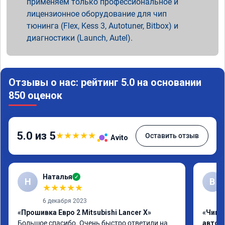
применяем только профессиональное и
лицензионное оборудование для чип
тюнинга (Flex, Kess 3, Autotuner, Bitbox) и
диагностики (Launch, Autel).
Отзывы о нас: рейтинг 5.0 на основании
850 оценок
5.0 из 5
★
★
★
★
★
Оставить отзыв
Avito
Наталья
✓
Н
В
★
★
★
★
★
6 декабря 2023
«Прошивка Евро 2 Mitsubishi Lancer X»
«Чип 
Большое спасибо. Очень быстро ответили на 
автом