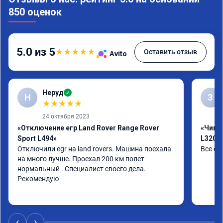
850 оценок
5.0 из 5
★
★
★
★
★
Оставить отзыв
Avito
Неруд
✓
Н
З
★
★
★
★
★
24 октября 2023
«Отключение егр Land Rover Range Rover
«Чип т
Sport L494»
L320»
Отключили egr на land rovers. Машина поехала 
Все от
на много лучше. Проехал 200 км полет 
нормальный . Специалист своего дела. 
Рекомендую
‹
›