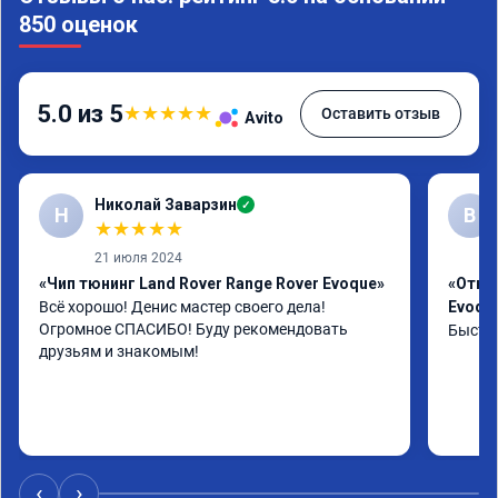
850 оценок
5.0 из 5
★
★
★
★
★
Оставить отзыв
Avito
Николай Заварзин
✓
Н
В
★
★
★
★
★
21 июля 2024
«Чип тюнинг Land Rover Range Rover Evoque»
«Отклю
Всё хорошо! Денис мастер своего дела! 
Evoqu
Огромное СПАСИБО! Буду рекомендовать 
Быстро
друзьям и знакомым!
‹
›