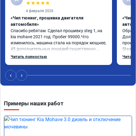
★
★
★
★
★
4 февраля 2026
«Чип тюнинг, прошивка двигателя
«Чип 
автомобиля»
автом
Спасибо ребятам. Сделал прошивку steg 1, на 
Обрати
kia mohave 2021 год. Пробег 99000.Что 
Долго 
изменилось, машина стала на порядок мощнее, 
прокон
45 дополнительных лошадей существенно 
Stage 
чувствуется и соответственно крутящего 
с сохр
Читать полностью
Читать
момента. Значительно упал расход, был в 
Машина
среднем 15 город, уже три дня катаюсь, держит 
получи
12-12.5. Коробка перестала подпинывать при 
прибав
‹
›
наборе скорости. Педаль газа более 
обгоны
отзывчевее. В целом, я очень доволен.!
понра
прошив
похоже
Примеры наших работ
прошив
эконом
сэконо
давать
прошив
Рекоме