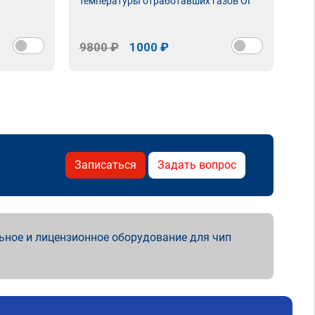
температуры отработавших газов ОГ
9800 ₽
1000 ₽
98
Записаться
Задать вопрос
ьное и лицензионное оборудование для чип