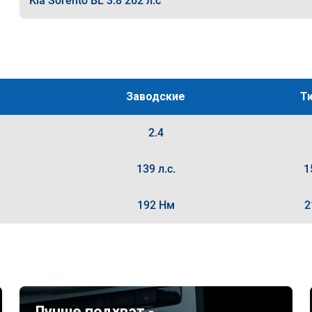
Kia Sorento BL 3.8 262 л.с
Заводские
Т
2.4
139 л.с.
1
192 Нм
2
Лучше подхват -