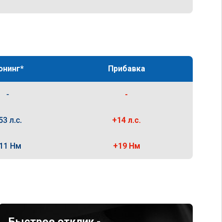
юнинг*
Прибавка
-
-
53 л.с.
+14 л.с.
11 Нм
+19 Нм
Быстрее отклик -