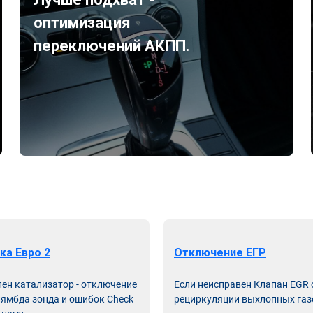
оптимизация
переключений АКПП.
ка Евро 2
Отключение ЕГР
лен катализатор - отключение
Если неисправен Клапан EGR
лямбда зонда и ошибок Check
рециркуляции выхлопных газ