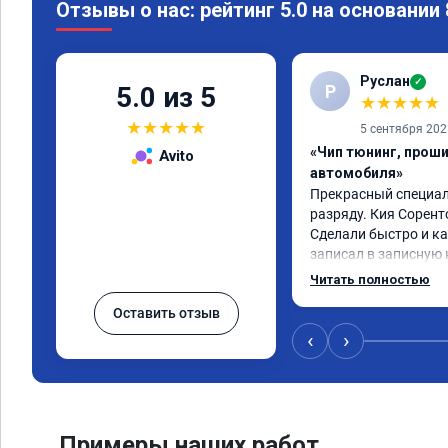
Отзывы о нас: рейтинг 5.0 на основании
Руслан
✓
Р
5.0 из 5
★
★
★
★
★
★
★
★
★
★
5 сентября 202
«Чип тюнинг, прош
Avito
автомобиля»
Прекрасный специали
разряду. Кия Сорент
Сделали быстро и ка
записал в записную 
рекомендую! Еще вот
Читать полностью
дни брата Мазду 6 20
Оставить отзыв
тюнинг.
‹
›
Примеры наших работ