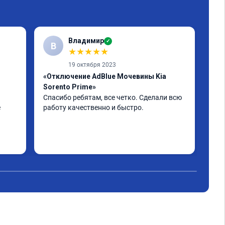
Владимир
✓
В
А
★
★
★
★
★
19 октября 2023
«Отключение AdBlue Мочевины Kia
«От
Sorento Prime»
Все
Все
Спасибо ребятам, все четко. Сделали всю 
 
работу качественно и быстро.
н. 