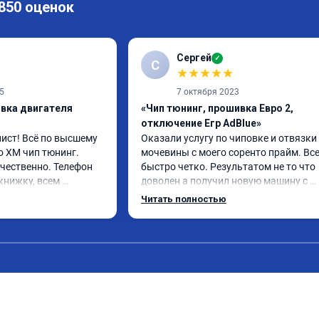
 850 оценок
Сергей
✓
С
★
★
★
★
★
5
7 октября 2023
ивка двигателя
«Чип тюнинг, прошивка Евро 2,
отключение Егр AdBlue»
ст! Всё по высшему 
Оказали услугу по чиповке и отвязки 
о XM чип тюнинг. 
мочевины с моего соренто прайм. Все
чественно. Телефон 
быстро четко. Результатом не то что 
книжку, всем 
доволен а получил новую машину с 
 поеду в ближайшее 
отличным откликом. Доволен как сло
Читать полностью
16 год отгоню на чип 
Кто сомневается стоит ли или нет. 
Однозначно да.