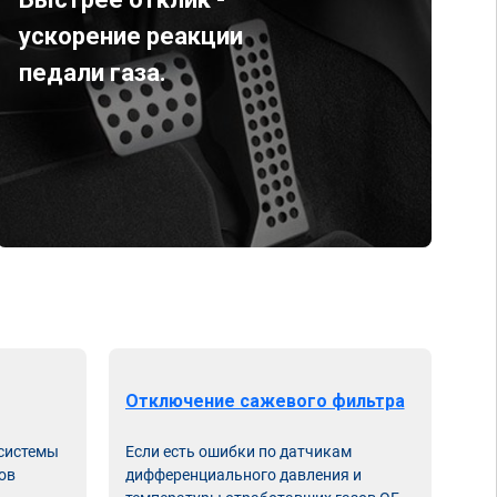
ускорение реакции
педали газа.
Отключение сажевого фильтра
От
 системы
Если есть ошибки по датчикам
Впу
ов
дифференциального давления и
неи