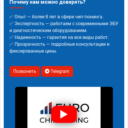
Почему нам можно доверять?
✅ Опыт — более 8 лет в сфере чип-тюнинга.
✅ Экспертность — работаем с современными ЭБУ
и диагностическим оборудованием.
✅ Надежность — гарантия на все виды работ.
✅ Прозрачность — подробные консультации и
фиксированные цены.
Позвонить
Telegram