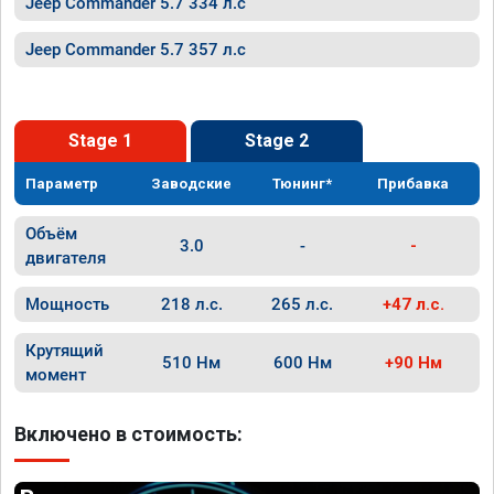
Jeep Commander 5.7 334 л.с
Jeep Commander 5.7 357 л.с
Stage 1
Stage 2
Параметр
Заводские
Тюнинг*
Прибавка
Объём
3.0
-
-
двигателя
Мощность
218 л.с.
265 л.с.
+47 л.с.
Крутящий
510 Нм
600 Нм
+90 Нм
момент
Включено в стоимость: