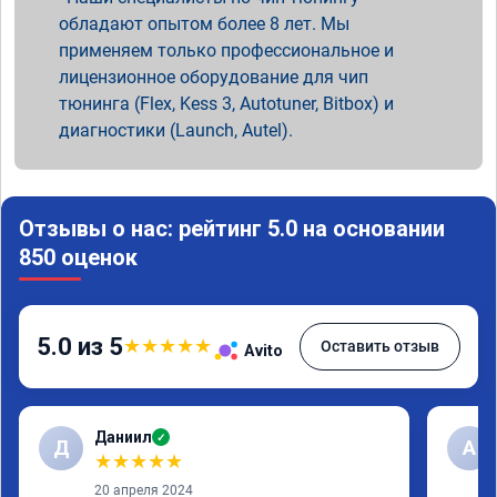
обладают опытом более 8 лет. Мы
применяем только профессиональное и
лицензионное оборудование для чип
тюнинга (Flex, Kess 3, Autotuner, Bitbox) и
диагностики (Launch, Autel).
Отзывы о нас: рейтинг 5.0 на основании
850 оценок
5.0 из 5
★
★
★
★
★
Оставить отзыв
Avito
Даниил
✓
Д
А
★
★
★
★
★
20 апреля 2024