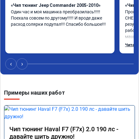
«Чип тюнинг Jeep Commander 2005-2010»
«Чип 
Один час и моя машинка преобразилась!!!!! 
Прошил
Поехала совсем по другому!!!!! И вроде даже 
CHEROK
расход солярки подупал!!! Спасибо большое!!!
резуль
работа
машина
топлив
Читать
отдель
тюнинг
‹
›
Примеры наших работ
Чип тюнинг Haval F7 (F7x) 2.0 190 лс -
давайте шить дружно!