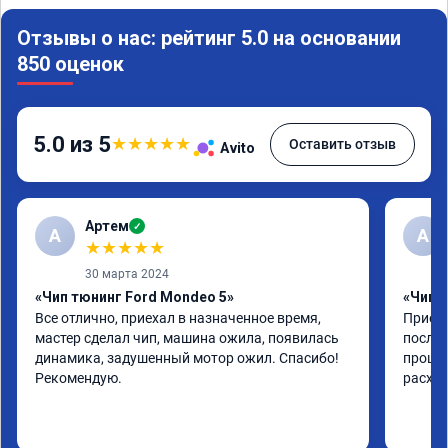
Отзывы о нас: рейтинг 5.0 на основании
850 оценок
5.0 из 5
★
★
★
★
★
Оставить отзыв
Avito
Артем
✓
А
А
★
★
★
★
★
30 марта 2024
«Чип тюнинг Ford Mondeo 5»
«Чип т
Все отлично, приехал в назначенное время, 
Приеха
мастер сделал чип, машина ожила, появилась 
после 
динамика, задушенный мотор ожил. Спасибо! 
прошив
Рекомендую.
расход