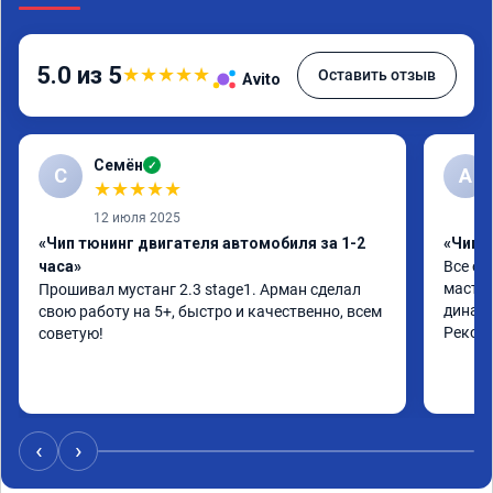
5.0 из 5
★
★
★
★
★
Оставить отзыв
Avito
Семён
✓
С
А
★
★
★
★
★
12 июля 2025
«Чип тюнинг двигателя автомобиля за 1-2
«Чип 
часа»
Все от
мастер
Прошивал мустанг 2.3 stage1. Арман сделал 
динами
свою работу на 5+, быстро и качественно, всем 
Реком
советую!
‹
›