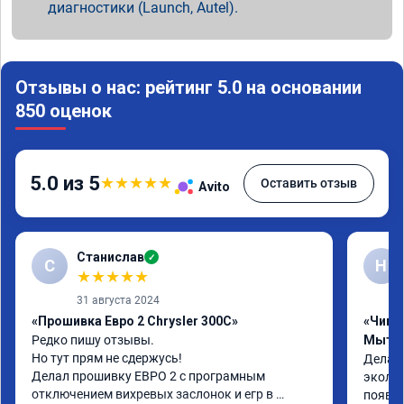
диагностики (Launch, Autel).
Отзывы о нас: рейтинг 5.0 на основании
850 оценок
5.0 из 5
★
★
★
★
★
Оставить отзыв
Avito
Станислав
✓
С
Н
★
★
★
★
★
31 августа 2024
«Прошивка Евро 2 Chrysler 300C»
«Чип т
Редко пишу отзывы.

Мыти
Но тут прям не сдержусь!

Делал 
Делал прошивку ЕВРО 2 с програмным 
эколог
отключением вихревых заслонок и егр в 
появля