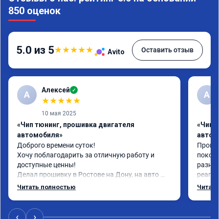
850 оценок
5.0 из 5
★
★
★
★
★
Оставить отзыв
Avito
Алексей
✓
А
А
★
★
★
★
★
10 мая 2025
«Чип тюнинг, прошивка двигателя
«Чип 
автомобиля»
автом
Доброго времени суток!

Прошил
Хочу поблагодарить за отличную работу и 
поколе
доступные ценны!

разниц
Делал прошивку в Ростове на Дону, на авто 
реагир
шевроле круз 1.8 (141 л.с)с акпп 2013г.в.

спокой
Читать полностью
Читать
Залили стэйдж 1; евро 2 и холодный термостат 
полно
и всё это за 13800 рублей, цена просто сказка, 
а результат при этом просто бомба. Сделали 
‹
›