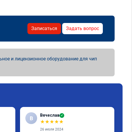
Записаться
Задать вопрос
ьное и лицензионное оборудование для чип
Вячеслав
✓
В
С
★
★
★
★
★
26 июля 2024