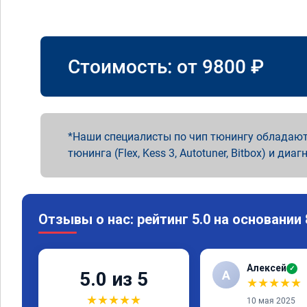
Стоимость: от
9800
₽
Наши специалисты по чип тюнингу обладают
тюнинга (Flex, Kess 3, Autotuner, Bitbox) и диаг
Отзывы о нас: рейтинг 5.0 на основании
Алексей
✓
А
5.0 из 5
★
★
★
★
★
★
★
★
★
★
10 мая 2025