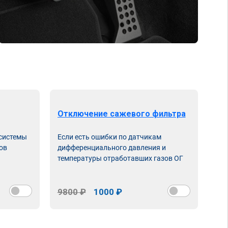
Отключение сажевого фильтра
От
 системы
Если есть ошибки по датчикам
Впу
ов
дифференциального давления и
неи
температуры отработавших газов ОГ
9800 ₽
1000 ₽
98