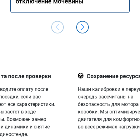
отключение мочевины
скоростном режиме 
означно рекомендую 
угами данного 
чень доволен 
з большое спасибо!

компании.
та после проверки
Сохранение ресурс
водите оплату после
Наши калибровки в перв
поездки, если вас
очередь рассчитаны на
ют все характеристики.
безопасность для мотора
вырастет в ходе
коробки. Мы оптимизируе
ы. Возможен замер
двигателя для комфортно
й динамики и снятие
во всех режимах нагрузки
 диностенде.