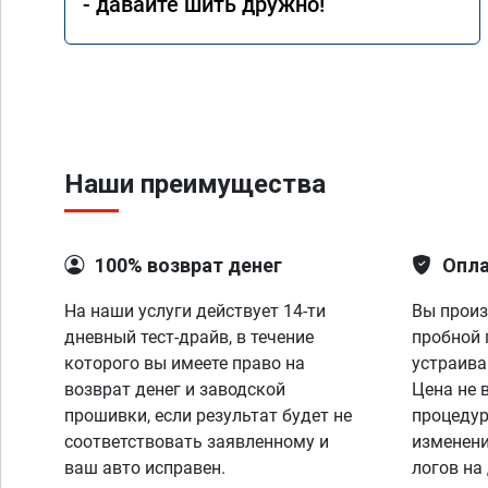
- давайте шить дружно!
литра на сотку при 
100 - 120 км/ч. Одн
воспользоваться усл
сервиса, я остался о
результатом. Ещё ра
Процветания вашей 
Наши преимущества
100% возврат денег
Опла
На наши услуги действует 14-ти
Вы произ
дневный тест-драйв, в течение
пробной 
которого вы имеете право на
устраива
возврат денег и заводской
Цена не 
прошивки, если результат будет не
процедур
соответствовать заявленному и
изменени
ваш авто исправен.
логов на