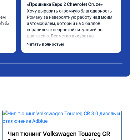
«Прошивка Евро 2 Chevrolet Cruze»
«Чи
Хочу выразить огромную благодарность 
авт
ем 
Роману за невероятную работу над моим 
Раб
👍👍
автомобилем, который на 5 баллов 
уст
справился с непростой ситуацией по 
двигателю. Все четко аккуратно, 
внимательно сделал. Его 
Читать полностью
профессионализм действительно 
овал 
впечатляет.

ь по 
Диагностика и устранение неисправности 
на 
была произведена быстро и 
-
профессионально. В дальнейшем буду 
обслуживать свой автомобиль только у 
него и советовать его своим друзьям и 
знакомым.

Тщательность и ответственность Романа 
заметны в каждой детали проделанной 
работы. Благодаря ему, мое авто снова 
работает как часы.

Также хочу выразить признательность за 
Чип тюнинг Volkswagen Touareg CR
его терпение и готовность объяснить мне 