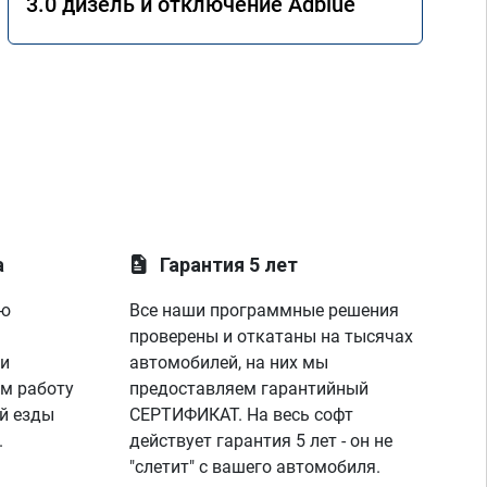
3.0 дизель и отключение Adblue
все детали проведенных ремонтных 
работ. Ещё раз спасибо за помощь!
а
Гарантия 5 лет
ую
Все наши программные решения
проверены и откатаны на тысячах
 и
автомобилей, на них мы
м работу
предоставляем гарантийный
й езды
СЕРТИФИКАТ. На весь софт
.
действует гарантия 5 лет - он не
"слетит" с вашего автомобиля.