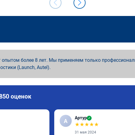
 опытом более 8 лет. Мы применяем только профессионал
ностики (Launch, Autel).
 850 оценок
Артур
✓
А
★
★
★
★
★
31 мая 2024