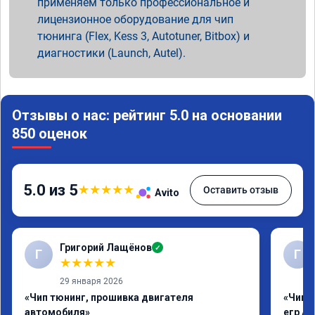
применяем только профессиональное и
лицензионное оборудование для чип
тюнинга (Flex, Kess 3, Autotuner, Bitbox) и
диагностики (Launch, Autel).
Отзывы о нас: рейтинг 5.0 на основании
850 оценок
5.0 из 5
★
★
★
★
★
Оставить отзыв
Avito
Григорий Лащёнов
✓
Г
Г
★
★
★
★
★
29 января 2026
«Чип тюнинг, прошивка двигателя
«Чип 
автомобиля»
егр Ad