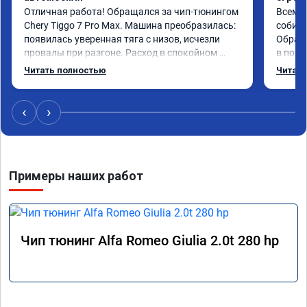
Отличная работа! Обращался за чип-тюнингом 
Всем д
Chery Tiggo 7 Pro Max. Машина преобразилась: 
собира
появилась уверенная тяга с низов, исчезли 
Обрати
провалы при разгоне. Расход в спокойном 
в подр
режиме даже немного снизился. Все сделали 
Приеха
Читать полностью
Читать
профессионально, с подробной консультацией. 
готово
Рекомендую всем, кто сомневается.
дали г
своё д
‹
›
Примеры наших работ
Чип тюнинг Alfa Romeo Giulia 2.0t 280 hp