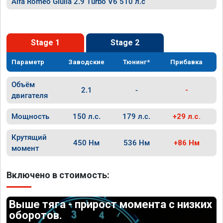
Alfa Romeo Giulia 2.9 Turbo V6 510 л.с
Stage 1
Stage 2
Параметр
Заводские
Тюнинг*
Прибавка
Объём
2.1
-
-
двигателя
Мощность
150 л.с.
179 л.с.
+29 л.с.
Крутящий
450 Нм
536 Нм
+86 Нм
момент
Включено в стоимость:
Выше тяга - прирост момента с низких
оборотов.