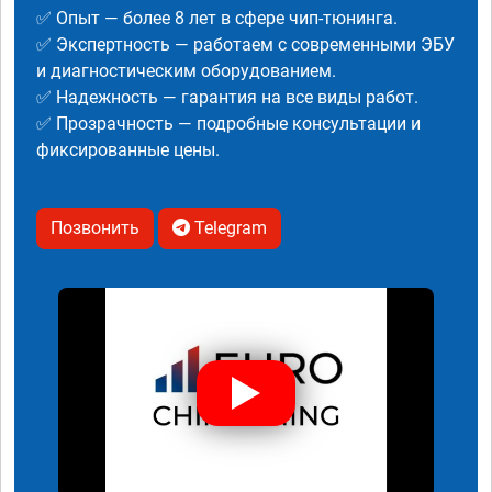
✅ Опыт — более 8 лет в сфере чип-тюнинга.
✅ Экспертность — работаем с современными ЭБУ
и диагностическим оборудованием.
✅ Надежность — гарантия на все виды работ.
✅ Прозрачность — подробные консультации и
фиксированные цены.
Позвонить
Telegram