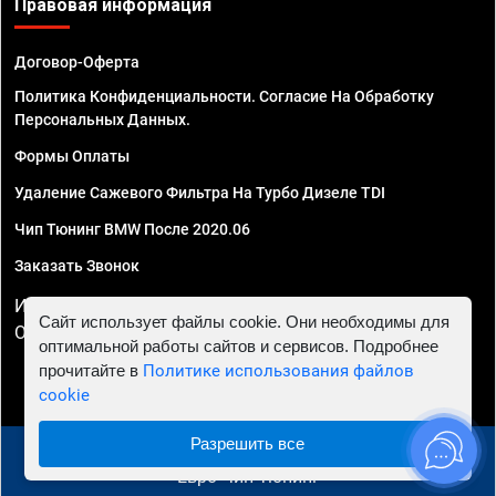
Правовая информация
Договор-Оферта
Политика Конфиденциальности. Согласие На Обработку
Персональных Данных.
Формы Оплаты
Удаление Сажевого Фильтра На Турбо Дизеле TDI
Чип Тюнинг BMW После 2020.06
Заказать Звонок
ИП Смирнов Георгий Павлович. ИНН 781302555843,
Сайт использует файлы cookie. Они необходимы для
ОГРНИП 324470400032610
оптимальной работы сайтов и сервисов. Подробнее
прочитайте в
Политике использования файлов
cookie
Разрешить все
© 2010 - 2026 Чип тюнинг в Ульяновске - Автосервис
"Евро Чип Тюнинг"