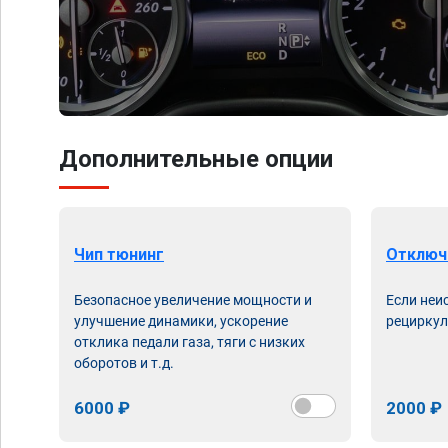
Дополнительные опции
Чип тюнинг
Отключ
Безопасное увеличение мощности и
Если неи
улучшение динамики, ускорение
рециркул
отклика педали газа, тяги с низких
оборотов и т.д.
6000 ₽
2000 ₽