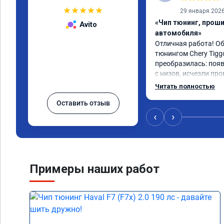
★
★
★
★
★
29 января 202
«Чип тюнинг, прош
Avito
автомобиля»
Отличная работа! О
тюнингом Chery Tigg
преобразилась: появ
с низов, исчезли про
Расход в спокойном 
Читать полностью
снизился. Все сдела
Оставить отзыв
подробной консульт
всем, кто сомневает
‹
›
Примеры наших работ