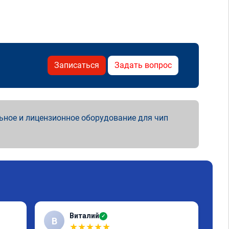
Записаться
Задать вопрос
ьное и лицензионное оборудование для чип
Виталий
✓
В
★
★
★
★
★