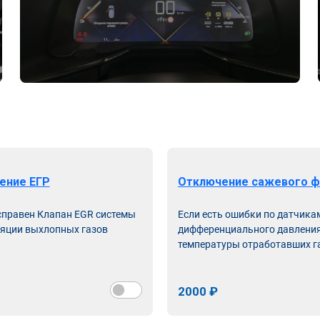
ение ЕГР
Отключение сажевого ф
справен Клапан EGR системы
Если есть ошибки по датчика
яции выхлопных газов
дифференциального давления
температуры отработавших г
2000 ₽