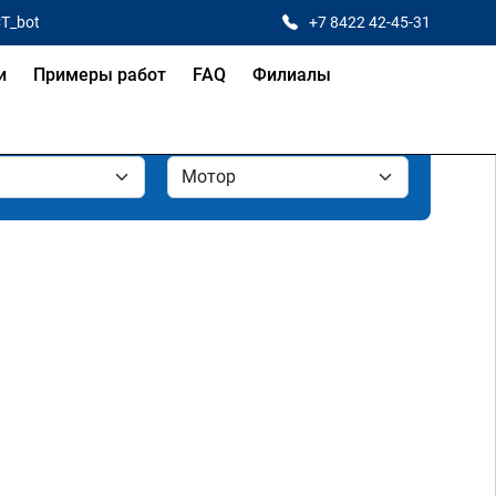
CT_bot
+7 8422 42-45-31
и
Примеры работ
FAQ
Филиалы