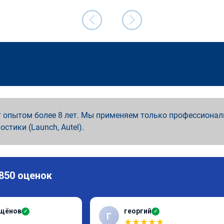
 опытом более 8 лет. Мы применяем только профессионал
ностики (Launch, Autel).
 850 оценок
ащёнов
георгий
✓
✓
Г
★
★
★
★
★