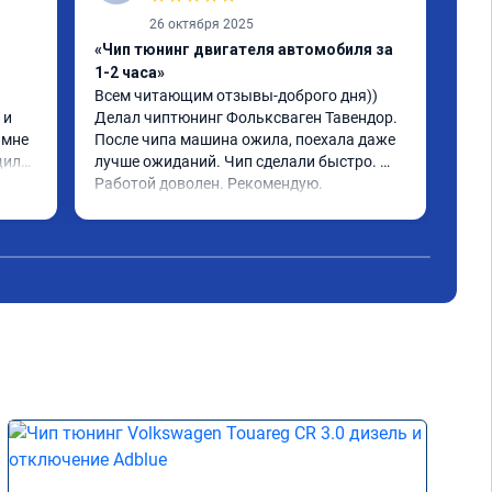
26 октября 2025
«Чип тюнинг двигателя автомобиля за
«Чи
1-2 часа»
2, 
Всем читающим отзывы-доброго дня)) 
Обр
и 
Делал чиптюнинг Фольксваген Тавендор. 
чип
мне 
После чипа машина ожила, поехала даже 
отк
или 
лучше ожиданий. Чип сделали быстро. 
стр
ое 
Работой доволен. Рекомендую.
полг
Чит
тима 
Все
Дог
обр
Пос
не 
Реш
рек