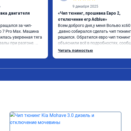
6
9 декабря 2025
ивка двигателя
«Чип тюнинг, прошивка Евро 2,
отключение егр Adblue»
бращался за чип-
Всем доброго дня,у меня Вольво xc60 
o 7 Pro Max. Машина 
,давно собирался сделать чип тюнинг 
илась уверенная тяга 
решился. Обратился евро чип тюнинг 
валы при разгоне. 
объяснили всё в подробностях, сообщ
режиме даже немного 
сумму записали. Приехал в назначенн
Читать полностью
ли профессионально, с 
время 2.5 часа и готово, разница ощу
ацией. Рекомендую 
, я доволен ,спасибо! дали гарантию и 
ся.
сертификат ао11462 ,знают своё дело 
рекомендую 👍