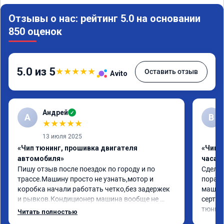
Отзывы о нас: рейтинг 5.0 на основании
850 оценок
5.0 из 5
★
★
★
★
★
Оставить отзыв
Avito
Андрей
✓
А
В
★
★
★
★
★
13 июля 2025
«Чип тюнинг, прошивка двигателя
«Чип 
автомобиля»
часа»
Пишу отзыв после поездок по городу и по 
Сделал
трассе.Машину просто не узнать,мотор и 
порадо
коробка начали работать четко,без задержек 
машина
и рывков.Кондиционер машина вообще не 
сертиф
чуствует.Расход топлива остался прежним,при 
тюнинг
Читать полностью
такой динамике это просто класс. Москвич 6 