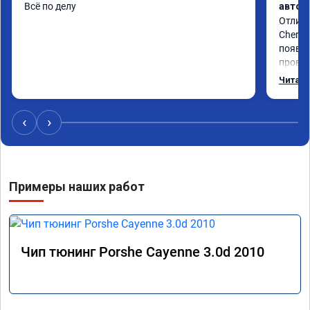
Всё по делу
автом
Отличн
Chery 
появил
провал
режиме
Читать
профес
Рекоме
‹
›
Примеры наших работ
Чип тюнинг Porshe Cayenne 3.0d 2010