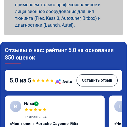
применяем только профессиональное и
лицензионное оборудование для чип
тюнинга (Flex, Kess 3, Autotuner, Bitbox) и
диагностики (Launch, Autel).
Отзывы о нас: рейтинг 5.0 на основании
850 оценок
5.0 из 5
★
★
★
★
★
Оставить отзыв
Avito
Илья
✓
И
Г
★
★
★
★
★
17 июля 2024
«Чип тюнинг Porsche Cayenne 955»
«Чип 