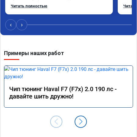
режиме даже немного снизился. Все сделали 
Приеха
Читать полностью
Читать
профессионально, с подробной консультацией. 
готово
Рекомендую всем, кто сомневается.
дали г
своё д
‹
›
Примеры наших работ
Чип тюнинг Haval F7 (F7x) 2.0 190 лс -
давайте шить дружно!