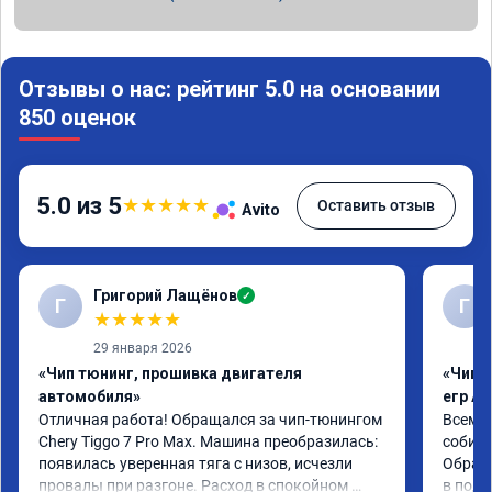
Отзывы о нас: рейтинг 5.0 на основании
850 оценок
5.0 из 5
★
★
★
★
★
Оставить отзыв
Avito
Григорий Лащёнов
✓
Г
Г
★
★
★
★
★
29 января 2026
«Чип тюнинг, прошивка двигателя
«Чип 
автомобиля»
егр Ad
Отличная работа! Обращался за чип-тюнингом 
Всем д
Chery Tiggo 7 Pro Max. Машина преобразилась: 
собира
появилась уверенная тяга с низов, исчезли 
Обрати
провалы при разгоне. Расход в спокойном 
в подр