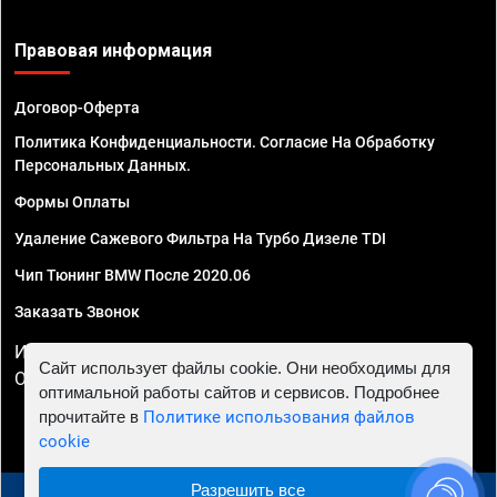
Правовая информация
Договор-Оферта
Политика Конфиденциальности. Согласие На Обработку
Персональных Данных.
Формы Оплаты
Удаление Сажевого Фильтра На Турбо Дизеле TDI
Чип Тюнинг BMW После 2020.06
Заказать Звонок
ИП Смирнов Георгий Павлович. ИНН 781302555843,
Сайт использует файлы cookie. Они необходимы для
ОГРНИП 324470400032610
оптимальной работы сайтов и сервисов. Подробнее
прочитайте в
Политике использования файлов
cookie
Разрешить все
© 2010 - 2026 Чип тюнинг в Ульяновске - Автосервис