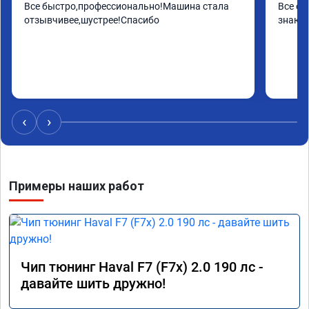
Все быстро,профессионально!Машина стала 
Все от
отзывчивее,шустрее!Спасибо
знают 
‹
›
Примеры наших работ
Чип тюнинг Haval F7 (F7x) 2.0 190 лс -
давайте шить дружно!