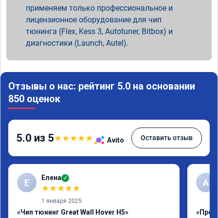
применяем только профессиональное и
лицензионное оборудование для чип
тюнинга (Flex, Kess 3, Autotuner, Bitbox) и
диагностики (Launch, Autel).
Отзывы о нас: рейтинг 5.0 на основании
850 оценок
5.0 из 5
★
★
★
★
★
Оставить отзыв
Avito
Елена
✓
Е
А
★
★
★
★
★
1 января 2025
«Чип тюнинг Great Wall Hover H5»
«Проши